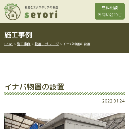
Skip
無料相談
to
お問い合わせ
content
施工事例
Home
>
施工事例
>
物置、ガレージ
>
イナバ物置の設置
イナバ物置の設置
2022.01.24